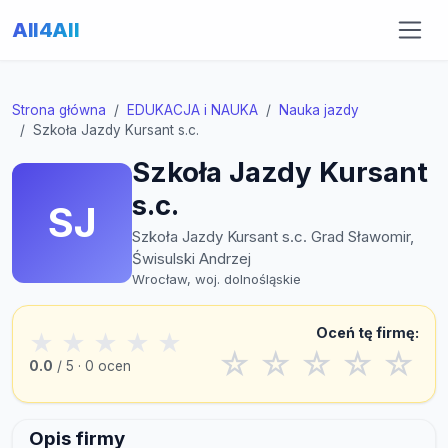
All4All
Strona główna
EDUKACJA i NAUKA
Nauka jazdy
Szkoła Jazdy Kursant s.c.
Szkoła Jazdy Kursant
s.c.
SJ
Szkoła Jazdy Kursant s.c. Grad Sławomir,
Świsulski Andrzej
Wrocław, woj. dolnośląskie
Oceń tę firmę:
★
★
★
★
★
☆
☆
☆
☆
☆
0.0
/ 5 · 0 ocen
Opis firmy