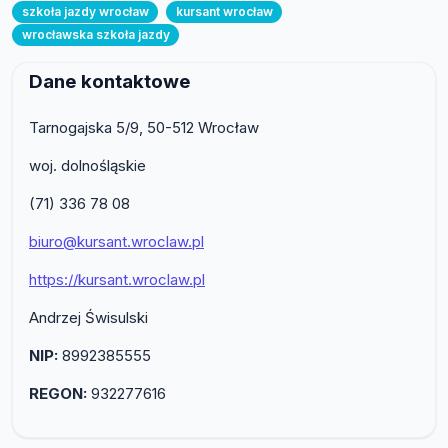
szkoła jazdy wrocław
kursant wrocław
wrocławska szkoła jazdy
Dane kontaktowe
Tarnogajska 5/9, 50-512 Wrocław
woj. dolnośląskie
(71) 336 78 08
biuro@kursant.wroclaw.pl
https://kursant.wroclaw.pl
Andrzej Świsulski
NIP:
8992385555
REGON:
932277616