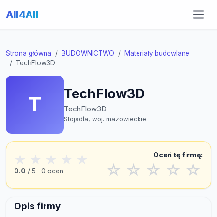
All4All
Strona główna
BUDOWNICTWO
Materiały budowlane
TechFlow3D
TechFlow3D
T
TechFlow3D
Stojadła, woj. mazowieckie
Oceń tę firmę:
★
★
★
★
★
☆
☆
☆
☆
☆
0.0
/ 5 · 0 ocen
Opis firmy