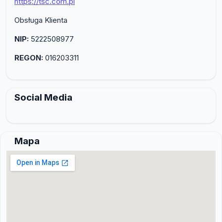
https://tsc.com.pl
Obsługa Klienta
NIP:
5222508977
REGON:
016203311
Social Media
Mapa