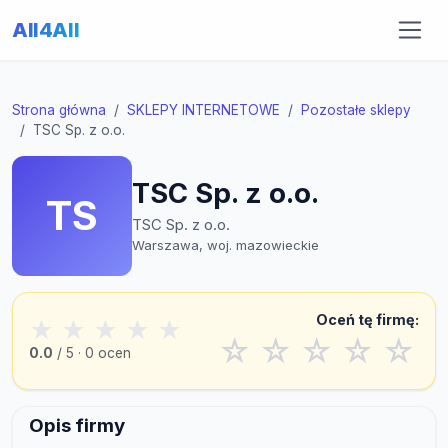
All4All
Strona główna
SKLEPY INTERNETOWE
Pozostałe sklepy
TSC Sp. z o.o.
TSC Sp. z o.o.
TS
TSC Sp. z o.o.
Warszawa, woj. mazowieckie
Oceń tę firmę:
★
★
★
★
★
☆
☆
☆
☆
☆
0.0
/ 5 · 0 ocen
Opis firmy