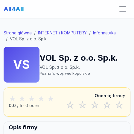
All4All
Strona główna
INTERNET i KOMPUTERY
Informatyka
VOL Sp. z o.o. Sp.k.
VOL Sp. z o.o. Sp.k.
VS
VOL Sp. z o.o. Sp.k.
Poznań, woj. wielkopolskie
Oceń tę firmę:
★
★
★
★
★
☆
☆
☆
☆
☆
0.0
/ 5 · 0 ocen
Opis firmy