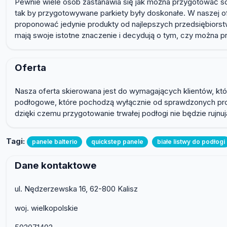
Pewnie wiele osób zastanawia się jak można przygotować so
tak by przygotowywane parkiety były doskonałe. W naszej of
proponować jedynie produkty od najlepszych przedsiębiorst
mają swoje istotne znaczenie i decydują o tym, czy można 
Oferta
Nasza oferta skierowana jest do wymagających klientów, k
podłogowe, które pochodzą wyłącznie od sprawdzonych pr
dzięki czemu przygotowanie trwałej podłogi nie będzie ruj
Tagi:
panele balterio
quickstep panele
białe listwy do podłogi
Dane kontaktowe
ul. Nędzerzewska 16, 62-800 Kalisz
woj. wielkopolskie