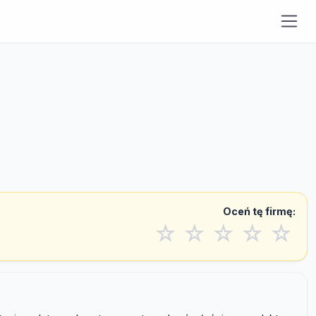
Oceń tę firmę:
☆
☆
☆
☆
☆