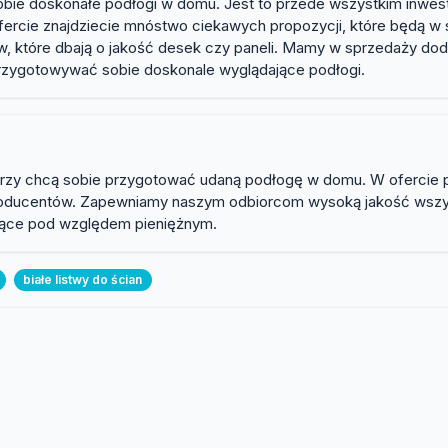
bie doskonałe podłogi w domu. Jest to przede wszystkim inwest
ercie znajdziecie mnóstwo ciekawych propozycji, które będą w s
w, które dbają o jakość desek czy paneli. Mamy w sprzedaży do
przygotowywać sobie doskonale wyglądające podłogi.
tórzy chcą sobie przygotować udaną podłogę w domu. W ofercie 
oducentów. Zapewniamy naszym odbiorcom wysoką jakość wszys
nujące pod względem pieniężnym.
białe listwy do ścian