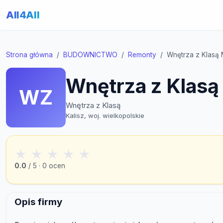
All4All
Strona główna
BUDOWNICTWO
Remonty
Wnętrza z Klasą 
Wnętrza z Klasą
WZ
Wnętrza z Klasą
Kalisz, woj. wielkopolskie
★
★
★
★
★
0.0
/ 5 · 0 ocen
Opis firmy