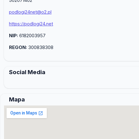
502071402
podlogi24net@o2.pl
https://podlogi24.net
NIP:
6182003957
REGON:
300838308
Social Media
Mapa