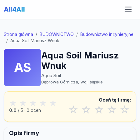
All4All
Strona główna
BUDOWNICTWO
Budownictwo inżynieryjne
Aqua Soil Mariusz Wnuk
Aqua Soil Mariusz
AS
Wnuk
Aqua Soil
Dąbrowa Górnicza, woj. śląskie
Oceń tę firmę:
★
★
★
★
★
☆
☆
☆
☆
☆
0.0
/ 5 · 0 ocen
Opis firmy