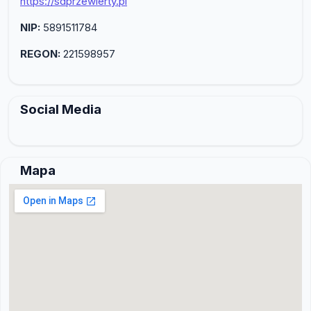
https://sdprzewierty.pl
NIP:
5891511784
REGON:
221598957
Social Media
Mapa