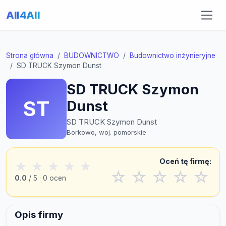
All4All
Strona główna
BUDOWNICTWO
Budownictwo inżynieryjne
SD TRUCK Szymon Dunst
SD TRUCK Szymon
ST
Dunst
SD TRUCK Szymon Dunst
Borkowo, woj. pomorskie
Oceń tę firmę:
★
★
★
★
★
☆
☆
☆
☆
☆
0.0
/ 5 · 0 ocen
Opis firmy