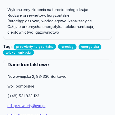
Wykonujemy zlecenia na terenie całego kraju:
Rodzaje przewiertów: horyzontalne
Rurociąg: gazowe, wodociągowe, kanalizacyjne
Gałęzie przemysłu: energetyka, telekomunikacja,
ciepłownictwo, gazownictwo
Tagi:
przewierty horyzontalne
rurociągi
energetyka
telekomunikacja.
Dane kontaktowe
Nowowiejska 2, 83-330 Borkowo
woj. pomorskie
(+48) 531 833 123
sd-przewierty@wp.pl