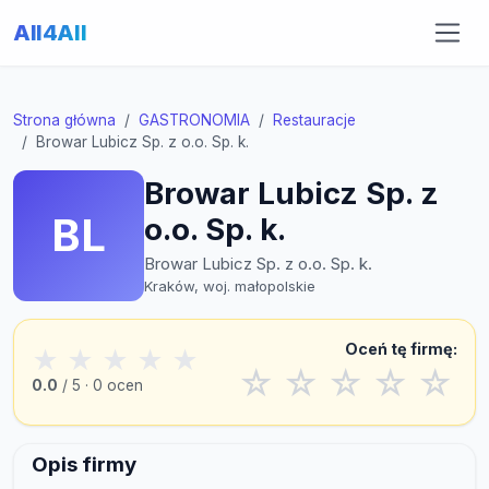
All4All
Strona główna
GASTRONOMIA
Restauracje
Browar Lubicz Sp. z o.o. Sp. k.
Browar Lubicz Sp. z
BL
o.o. Sp. k.
Browar Lubicz Sp. z o.o. Sp. k.
Kraków, woj. małopolskie
Oceń tę firmę:
★
★
★
★
★
☆
☆
☆
☆
☆
0.0
/ 5 · 0 ocen
Opis firmy