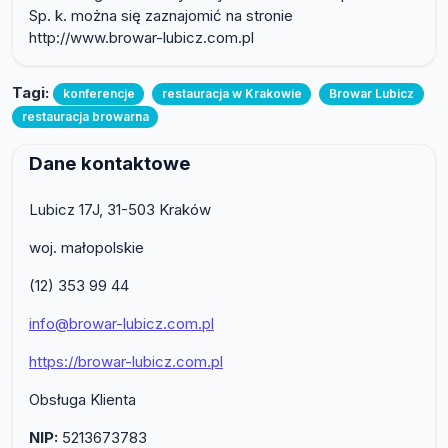
Sp. k. można się zaznajomić na stronie
http://www.browar-lubicz.com.pl
Tagi:
konferencje
restauracja w Krakowie
Browar Lubicz
restauracja browarna
Dane kontaktowe
Lubicz 17J, 31-503 Kraków
woj. małopolskie
(12) 353 99 44
info@browar-lubicz.com.pl
https://browar-lubicz.com.pl
Obsługa Klienta
NIP:
5213673783