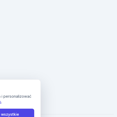
 i personalizować
s
.
 wszystkie