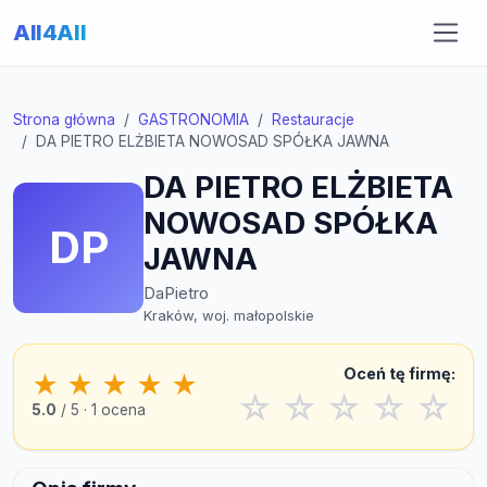
All4All
Strona główna
GASTRONOMIA
Restauracje
DA PIETRO ELŻBIETA NOWOSAD SPÓŁKA JAWNA
DA PIETRO ELŻBIETA
NOWOSAD SPÓŁKA
DP
JAWNA
DaPietro
Kraków, woj. małopolskie
Oceń tę firmę:
★
★
★
★
★
☆
☆
☆
☆
☆
5.0
/ 5 · 1 ocena