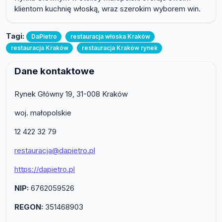
klientom kuchnię włoską, wraz szerokim wyborem win.
Tagi:
DaPietro
restauracja włoska Kraków
restauracja Kraków
restauracja Kraków rynek
Dane kontaktowe
Rynek Główny 19, 31-008 Kraków
woj. małopolskie
12 422 32 79
restauracja@dapietro.pl
https://dapietro.pl
NIP:
6762059526
REGON:
351468903