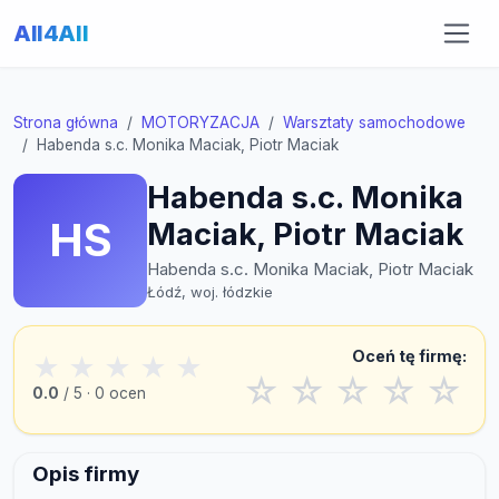
All4All
Strona główna
MOTORYZACJA
Warsztaty samochodowe
Habenda s.c. Monika Maciak, Piotr Maciak
Habenda s.c. Monika
HS
Maciak, Piotr Maciak
Habenda s.c. Monika Maciak, Piotr Maciak
Łódź, woj. łódzkie
Oceń tę firmę:
★
★
★
★
★
☆
☆
☆
☆
☆
0.0
/ 5 · 0 ocen
Opis firmy