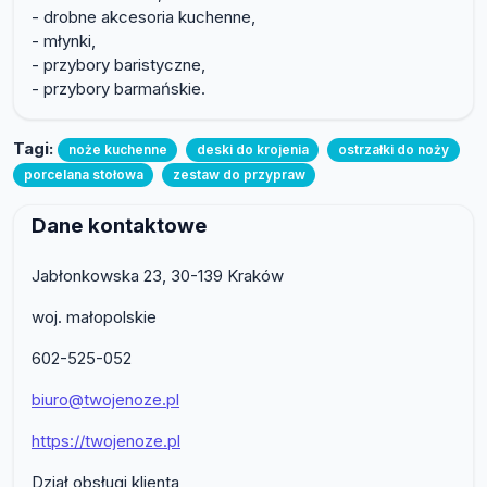
- drobne akcesoria kuchenne,
- młynki,
- przybory baristyczne,
- przybory barmańskie.
Tagi:
noże kuchenne
deski do krojenia
ostrzałki do noży
porcelana stołowa
zestaw do przypraw
Dane kontaktowe
Jabłonkowska 23, 30-139 Kraków
woj. małopolskie
602-525-052
biuro@twojenoze.pl
https://twojenoze.pl
Dział obsługi klienta