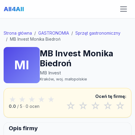
All4All
Strona główna
GASTRONOMIA
Sprzęt gastronomiczny
MB Invest Monika Biedroń
MB Invest Monika
MI
Biedroń
MB Invest
Kraków, woj. małopolskie
Oceń tę firmę:
★
★
★
★
★
☆
☆
☆
☆
☆
0.0
/ 5 · 0 ocen
Opis firmy