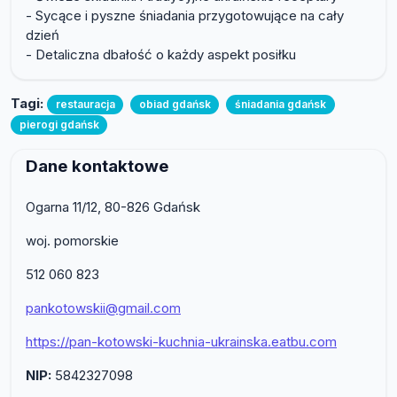
- Sycące i pyszne śniadania przygotowujące na cały
dzień
- Detaliczna dbałość o każdy aspekt posiłku
Tagi:
restauracja
obiad gdańsk
śniadania gdańsk
pierogi gdańsk
Dane kontaktowe
Ogarna 11/12, 80-826 Gdańsk
woj. pomorskie
512 060 823
pankotowskii@gmail.com
https://pan-kotowski-kuchnia-ukrainska.eatbu.com
NIP:
5842327098