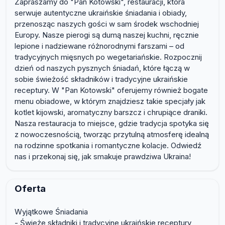
Zapraszamy do "Pan Kotowski", restauracji, która
serwuje autentyczne ukraińskie śniadania i obiady,
przenosząc naszych gości w sam środek wschodniej
Europy. Nasze pierogi są dumą naszej kuchni, ręcznie
lepione i nadziewane różnorodnymi farszami – od
tradycyjnych mięsnych po wegetariańskie. Rozpocznij
dzień od naszych pysznych śniadań, które łączą w
sobie świeżość składników i tradycyjne ukraińskie
receptury. W "Pan Kotowski" oferujemy również bogate
menu obiadowe, w którym znajdziesz takie specjały jak
kotlet kijowski, aromatyczny barszcz i chrupiące draniki.
Nasza restauracja to miejsce, gdzie tradycja spotyka się
z nowoczesnością, tworząc przytulną atmosferę idealną
na rodzinne spotkania i romantyczne kolacje. Odwiedź
nas i przekonaj się, jak smakuje prawdziwa Ukraina!
Oferta
Wyjątkowe Śniadania
- Świeże składniki i tradycyjne ukraińskie receptury