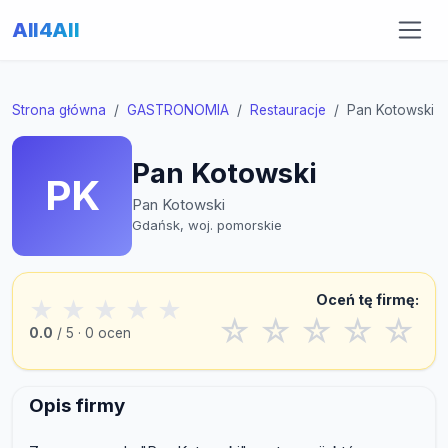
All4All
Strona główna
GASTRONOMIA
Restauracje
Pan Kotowski
Pan Kotowski
PK
Pan Kotowski
Gdańsk, woj. pomorskie
Oceń tę firmę:
★
★
★
★
★
☆
☆
☆
☆
☆
0.0
/ 5 · 0 ocen
Opis firmy