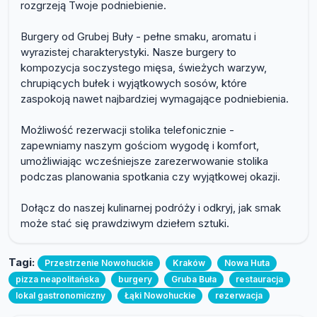
rozgrzeją Twoje podniebienie.
Burgery od Grubej Buły - pełne smaku, aromatu i
wyrazistej charakterystyki. Nasze burgery to
kompozycja soczystego mięsa, świeżych warzyw,
chrupiących bułek i wyjątkowych sosów, które
zaspokoją nawet najbardziej wymagające podniebienia.
Możliwość rezerwacji stolika telefonicznie -
zapewniamy naszym gościom wygodę i komfort,
umożliwiając wcześniejsze zarezerwowanie stolika
podczas planowania spotkania czy wyjątkowej okazji.
Dołącz do naszej kulinarnej podróży i odkryj, jak smak
może stać się prawdziwym dziełem sztuki.
Tagi:
Przestrzenie Nowohuckie
Kraków
Nowa Huta
pizza neapolitańska
burgery
Gruba Buła
restauracja
lokal gastronomiczny
Łąki Nowohuckie
rezerwacja