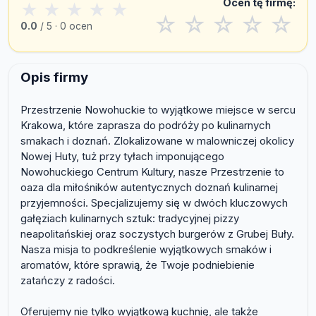
Oceń tę firmę:
★
★
★
★
★
☆
☆
☆
☆
☆
0.0
/ 5 · 0 ocen
Opis firmy
Przestrzenie Nowohuckie to wyjątkowe miejsce w sercu
Krakowa, które zaprasza do podróży po kulinarnych
smakach i doznań. Zlokalizowane w malowniczej okolicy
Nowej Huty, tuż przy tyłach imponującego
Nowohuckiego Centrum Kultury, nasze Przestrzenie to
oaza dla miłośników autentycznych doznań kulinarnej
przyjemności. Specjalizujemy się w dwóch kluczowych
gałęziach kulinarnych sztuk: tradycyjnej pizzy
neapolitańskiej oraz soczystych burgerów z Grubej Buły.
Nasza misja to podkreślenie wyjątkowych smaków i
aromatów, które sprawią, że Twoje podniebienie
zatańczy z radości.
Oferujemy nie tylko wyjątkową kuchnię, ale także