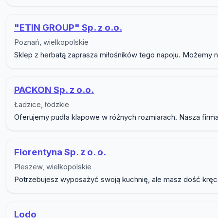
"ETIN GROUP" Sp. z o.o.
Poznań, wielkopolskie
Sklep z herbatą zaprasza miłośników tego napoju. Możemy na
PACKON Sp. z o.o.
Ładzice, łódzkie
Oferujemy pudła klapowe w różnych rozmiarach. Nasza firma p
Florentyna Sp. z o. o.
Pleszew, wielkopolskie
Potrzebujesz wyposażyć swoją kuchnię, ale masz dość kręcen
Lodo