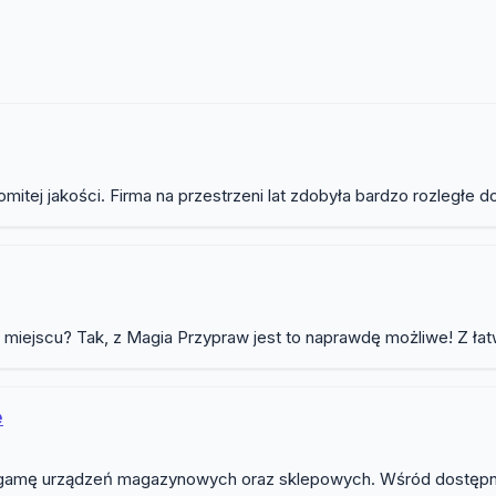
Wyposażenie gastronomiczne
ej jakości. Firma na przestrzeni lat zdobyła bardzo rozległe do
ejscu? Tak, z Magia Przypraw jest to naprawdę możliwe! Z łatwo
e
oką gamę urządzeń magazynowych oraz sklepowych. Wśród dostępny