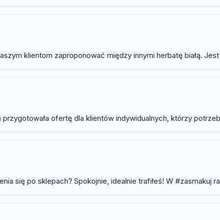
szym klientom zaproponować między innymi herbatę białą. Jest t
rzygotowała ofertę dla klientów indywidualnych, którzy potrzebu
ia się po sklepach? Spokojnie, idealnie trafiłeś! W #zasmakuj r