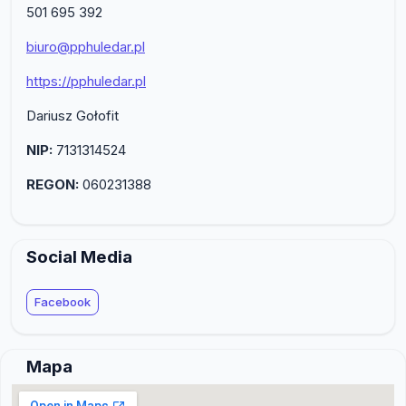
501 695 392
biuro@pphuledar.pl
https://pphuledar.pl
Dariusz Gołofit
NIP:
7131314524
REGON:
060231388
Social Media
Facebook
Mapa