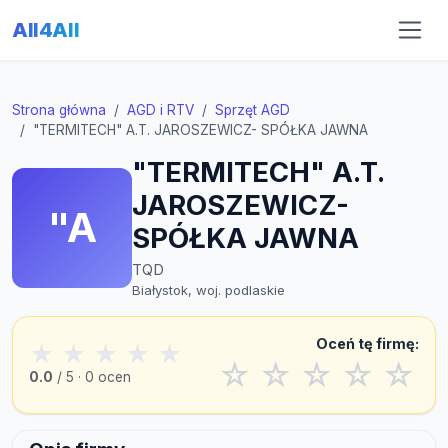
All4All
Strona główna
AGD i RTV
Sprzęt AGD
"TERMITECH" A.T. JAROSZEWICZ- SPÓŁKA JAWNA
"TERMITECH" A.T.
JAROSZEWICZ-
"A
SPÓŁKA JAWNA
TQD
Białystok, woj. podlaskie
Oceń tę firmę:
★
★
★
★
★
☆
☆
☆
☆
☆
0.0
/ 5 · 0 ocen