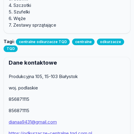
4. Szczotki
5. Szufelki
6. Węże
7. Zestawy sprzątające
Tagi:
centralne odkurzacze TQD
centralne
odkurzacze
TQD
Dane kontaktowe
Produkcyjna 105, 15-103 Białystok
woj. podlaskie
856871115
856871115
dianaa9431@gmail.com
https://odkurzacze-centralne.tqd.com.pl