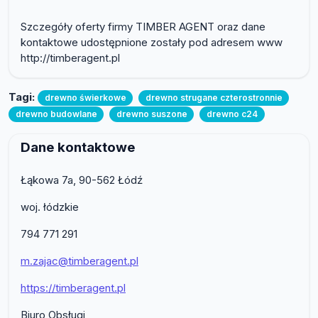
Szczegóły oferty firmy TIMBER AGENT oraz dane
kontaktowe udostępnione zostały pod adresem www
http://timberagent.pl
Tagi:
drewno świerkowe
drewno strugane czterostronnie
drewno budowlane
drewno suszone
drewno c24
Dane kontaktowe
Łąkowa 7a, 90-562 Łódź
woj. łódzkie
794 771 291
m.zajac@timberagent.pl
https://timberagent.pl
Biuro Obsługi