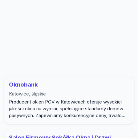
Lista firm w podkategorii Drzwi i o
Oknobank
Katowice, śląskie
Producent okien PCV w Katowicach oferuje wysokiej
jakości okna na wymiar, spełniające standardy domów
pasywnych. Zapewniamy konkurencyjne ceny, trwało...
Salon Firmowy Sokółka Okna i Drzwi